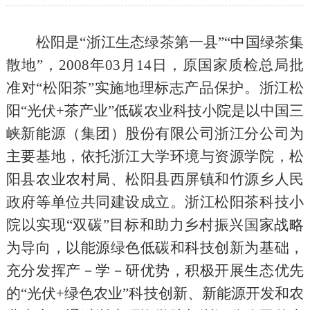
松阳是
“
浙江生态绿茶第一县
”“
中国绿茶集
散地
”
，
2008
年
03
月
14
日，原国家质检总局批
准对
“
松阳茶
”
实施地理标志产品保护。浙江松
阳
“
光伏
+
茶产业
”
低碳农业科技小院是以中国三
峡新能源（集团）股份有限公司浙江分公司为
主要基地，依托浙江大学环境与资源学院，松
阳县农业农村局、松阳县西屏镇和竹源乡人民
政府等单位共同建设成立。浙江松阳茶科技小
院以实现
“
双碳
”
目标和助力乡村振兴国家战略
为导向，以能源绿色低碳和科技创新为基础，
充分发挥产－学－研优势，积极开展生态优先
的
“
光伏
+
绿色农业
”
科技创新、新能源开发和农