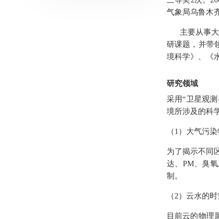
气象局乌鲁木
主要从事
研课题，并带
境科学》、《
研究领域
采用“卫星观测
境所涉及的科
（
1
）大气污染
为了揭示不同
达、
PM
、臭氧
制。
（
2
）云水的时
目前云的物理