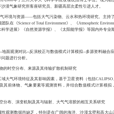
齐沙漠气象研究所客座研究员、新疆高层次柔性引进人才。
大气环境与资源——包括大气污染物、云水和热环境研究。主持
领团队在《
Science of Total
Environment
》、《
Atmospheric Environ
水科学进展》《自然资源学报》、《太阳能学报》等国内外专业
--
地面观测对比
--
反演校正与数值模式计算模拟
--
多源资料融合
学问题进行分析。
物的时空分布、来源及其传输扩散机制研究
区域大气环境特征及其影响因素，基于卫星资料（包括
CALIPSO
及其前体物、气象要素等观测资料，并结合数值模式计算模拟
空分布、演变机制及其与辐射、大气气溶胶的相互关系研究
属性观测数据尚缺乏，特别是在广阔的海洋、沙漠戈壁和高大山