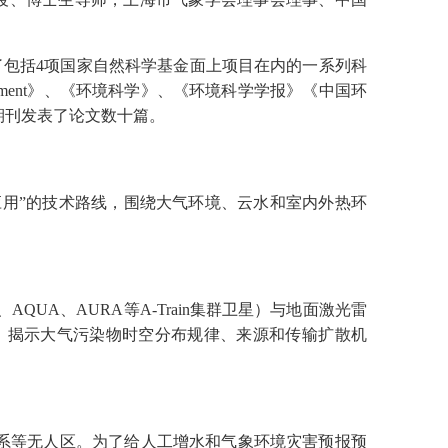
了包括
4
项国家自然科学基金面上项目在内的一系列科
ment
》、《环境科学》、《环境科学学报》《中国环
期刊发表了论文数十篇。
应用”的技术路线，围绕大气环境、云水和室内外热环
、
AQUA
、
AURA
等
A-Train
集群卫星）与地面激光雷
，揭示大气污染物时空分布规律、来源和传输扩散机
系等无人区。为了给人工增水和气象环境灾害预报预