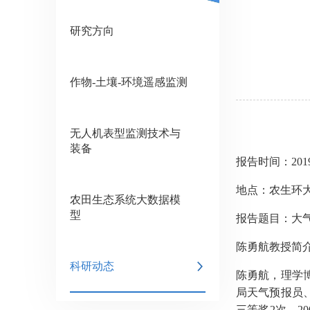
研究方向
作物-土壤-环境遥感监测
无人机表型监测技术与
装备
报告时间：2019
地点：农生环大
农田生态系统大数据模
型
报告题目：大
陈勇航教授简
科研动态
陈勇航，理学
局天气预报员
三等奖
2
次。
20